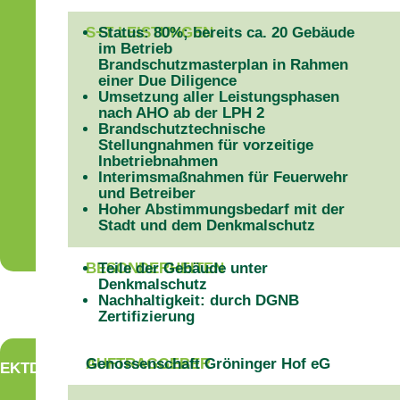
S+T LEISTUNGEN
Status: 80%; bereits ca. 20 Gebäude
im Betrieb
Brandschutzmasterplan in Rahmen
einer Due Diligence
Umsetzung aller Leistungsphasen
nach AHO ab der LPH 2
Brandschutztechnische
Stellungnahmen für vorzeitige
Inbetriebnahmen
Interimsmaßnahmen für Feuerwehr
und Betreiber
Hoher Abstimmungsbedarf mit der
Stadt und dem Denkmalschutz
BESONDERHEITEN
Teile der Gebäude unter
Denkmalschutz
Nachhaltigkeit: durch DGNB
Zertifizierung
AUFTRAGGEBER
Genossenschaft Gröninger Hof eG
EKTDATEN