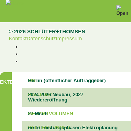
Test
© 2026 SCHLÜTER+THOMSEN
Kontakt
Datenschutz
Impressum
ORT
Berlin (öffentlicher Auftraggeber)
EKTDATEN
BAUJAHR
2024-2026 Neubau, 2027
Wiedereröffnung
GESAMTVOLUMEN
27 Mio €
S+T LEISTUNGEN
erste Leistungsphasen Elektroplanung