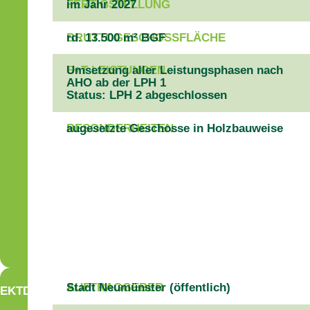
FERTIGSTELLUNG
im Jahr 2027
BRUTTOGESCHOSSFLÄCHE
rd. 13.500 m² BGF
S+T LEISTUNGEN
Umsetzung aller Leistungsphasen nach
AHO ab der LPH 1
Status: LPH 2 abgeschlossen
BESONDERHEITEN
augesetzte Geschosse in Holzbauweise
AUFTRAGGEBER
Stadt Neumünster (öffentlich)
EKTDATEN