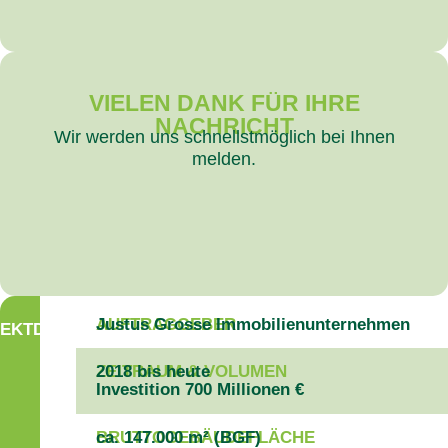
VIELEN DANK FÜR IHRE
NACHRICHT
Wir werden uns schnellstmöglich bei Ihnen
melden.
AUFTRAGGEBER
Justus Grosse Immobilienunternehmen
EKTDATEN
ZEITRAUM & VOLUMEN
2018 bis heute
Investition 700 Millionen €
BRUTTOGEBÄUDEFLÄCHE
ca. 147.000 m² (BGF)