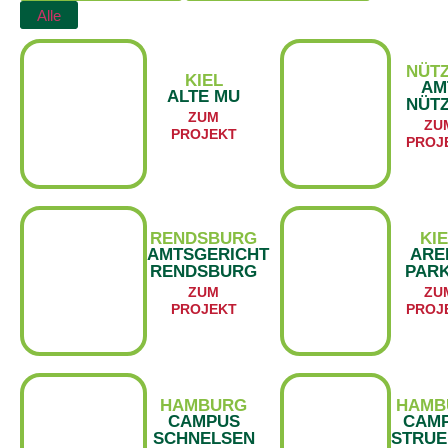
Alle
NÜT
KIEL
AM
ALTE MU
NÜT
ZUM
ZU
PROJEKT
PROJ
RENDSBURG
KI
AMTSGERICHT
ARE
RENDSBURG
PAR
ZUM
ZU
PROJEKT
PROJ
HAMBURG
HAMB
CAMPUS
CAM
SCHNELSEN
STRUE