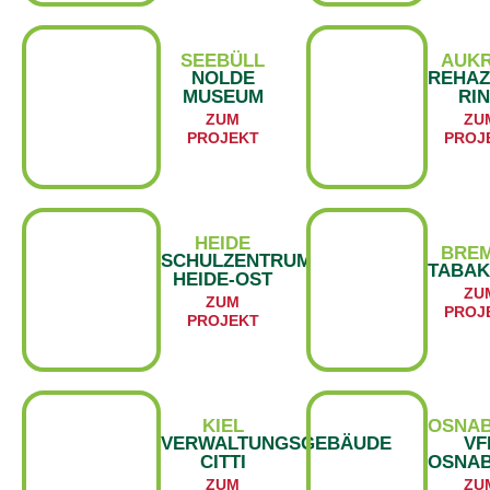
SEEBÜLL
AUK
NOLDE
REHA
MUSEUM
RI
ZUM
ZU
PROJEKT
PROJ
HEIDE
BRE
SCHULZENTRUM
TABAK
HEIDE-OST
ZU
ZUM
PROJ
PROJEKT
KIEL
OSNA
VERWALTUNGSGEBÄUDE
VF
CITTI
OSNA
ZUM
ZU