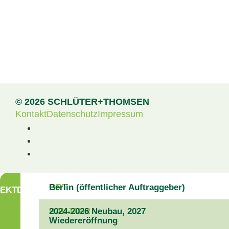
© 2026 SCHLÜTER+THOMSEN
Kontakt
Datenschutz
Impressum
ORT
Berlin (öffentlicher Auftraggeber)
EKTDATEN
BAUJAHR
2024-2026 Neubau, 2027
Wiedereröffnung