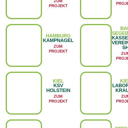
ZUM
PROJ
PROJEKT
BA
SEGE
HAMBURG
KASSE
KAMPNAGEL
VEREI
ZUM
S
PROJEKT
ZU
PROJ
KIEL
KI
KSV
LABOR
HOLSTEIN
KRA
ZUM
ZU
PROJEKT
PROJ