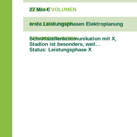
GESAMTVOLUMEN
27 Mio €
S+T LEISTUNGEN
erste Leistungsphasen Elektroplanung
BESONDERHEITEN
Schnittstellenkommunikation mit X,
Stadion ist besonders, weil…
Status: Leistungsphase X