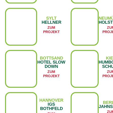
SYLT
NEUM
HELLNER
HOLST
ZUM
ZU
PROJEKT
PROJ
BOTTSAND
KI
HOTEL SLOW
HUMBO
DOWN
SCH
ZUM
ZU
PROJEKT
PROJ
HANNOVER
BER
IGS
JAHNS
BOTHFELD
ZU