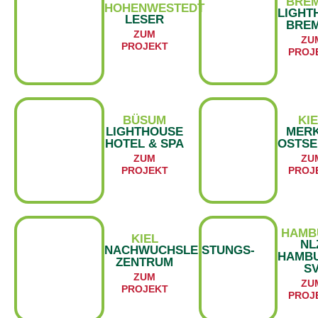
BRE
HOHENWESTEDT
LIGHT
LESER
BRE
ZUM
ZU
PROJEKT
PROJ
BÜSUM
KI
LIGHTHOUSE
MER
HOTEL & SPA
OSTSE
ZUM
ZU
PROJEKT
PROJ
HAMB
KIEL
NL
NACHWUCHSLEISTUNGS-
HAMB
ZENTRUM
S
ZUM
ZU
PROJEKT
PROJ