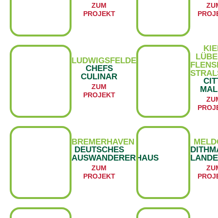
ZUM
ZU
PROJEKT
PROJ
KIE
LÜBE
LUDWIGSFELDE
FLENS
CHEFS
STRAL
CULINAR
CIT
ZUM
MAL
PROJEKT
ZU
PROJ
BREMERHAVEN
MELD
DEUTSCHES
DITHM
AUSWANDERERHAUS
LAND
ZUM
ZU
PROJEKT
PROJ