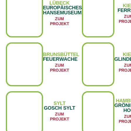
LÜBECK
KI
EUROPÄISCHES
FERR
HANSEMUSEUM
ZU
ZUM
PROJ
PROJEKT
BRUNSBÜTTEL
KI
FEUERWACHE
GLIND
ZUM
ZU
PROJEKT
PROJ
HAMB
SYLT
GRÖN
GOSCH SYLT
HO
ZUM
ZU
PROJEKT
PROJ