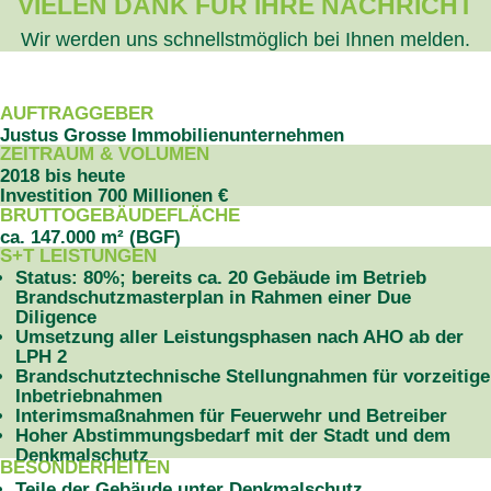
VIELEN DANK FÜR IHRE NACHRICHT
Wir werden uns schnellstmöglich bei Ihnen melden.
PROJEKTDATEN
AUFTRAGGEBER
Justus Grosse Immobilienunternehmen
ZEITRAUM & VOLUMEN
2018 bis heute
Investition 700 Millionen €
BRUTTOGEBÄUDEFLÄCHE
ca. 147.000 m² (BGF)
S+T LEISTUNGEN
Status: 80%; bereits ca. 20 Gebäude im Betrieb
Brandschutzmasterplan in Rahmen einer Due
Diligence
Umsetzung aller Leistungsphasen nach AHO ab der
LPH 2
Brandschutztechnische Stellungnahmen für vorzeitige
Inbetriebnahmen
Interimsmaßnahmen für Feuerwehr und Betreiber
Hoher Abstimmungsbedarf mit der Stadt und dem
Denkmalschutz
BESONDERHEITEN
Teile der Gebäude unter Denkmalschutz